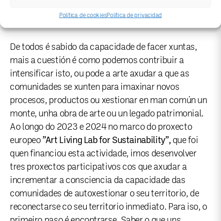
exercizo abstracto, había que facelo, precisábamos
Política de cookies
Política de privacidad
pensar o encontro mentres o facíamos.
De todos é sabido da capacidade de facer xuntas,
mais a cuestión é como podemos contribuir a
intensificar isto, ou pode a arte axudar a que as
comunidades se xunten para imaxinar novos
procesos, productos ou xestionar en man común un
monte, unha obra de arte ou un legado patrimonial.
Ao longo do 2023 e 2024 no marco do proxecto
europeo
”Art Living Lab for Sustainability”,
que foi
quen financiou esta actividade, imos desenvolver
tres proxectos participativos cos que axudar a
incrementar a consciencia da capacidade das
comunidades de autoxestionar o seu territorio, de
reconectarse co seu territorio inmediato. Para iso, o
primeiro paso é encontrarse. Saber o que uns