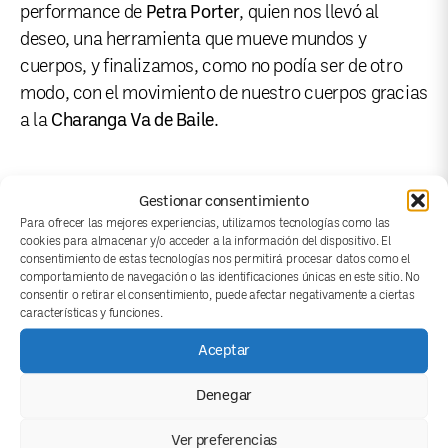
performance de
Petra Porter
, quien nos llevó al
deseo, una herramienta que mueve mundos y
cuerpos, y finalizamos, como no podía ser de otro
modo, con el movimiento de nuestro cuerpos gracias
a la
Charanga Va de Baile
.
Gestionar consentimiento
A finais de maio organizamos dende Concomitentes
Para ofrecer las mejores experiencias, utilizamos tecnologías como las
cookies para almacenar y/o acceder a la información del dispositivo. El
o
Encontro Europeo de Arte como espazo de
consentimiento de estas tecnologías nos permitirá procesar datos como el
encontro e o Roteiro Comunal
en Santiago de
comportamiento de navegación o las identificaciones únicas en este sitio. No
consentir o retirar el consentimiento, puede afectar negativamente a ciertas
Compostela e no monte veciñal en man común de
características y funciones.
Couso (Gondomar, Pontevedra). Con estas sesións
Aceptar
públicas queríamos comprender como as
comunidades poden co-crear xuntas e de como para
Denegar
iso é preciso encontrarse. As sesións debían pivotar
sobre o concepto “encontro”, mais non podia ser un
Ver preferencias