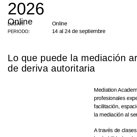
2026
Online
Online
LUGAR:
14 al 24 de septiembre
PERIODO:
Lo que puede la mediación art
de deriva autoritaria
Mediation Academy
profesionales exp
facilitación, espac
la mediación al ser
A través de clase