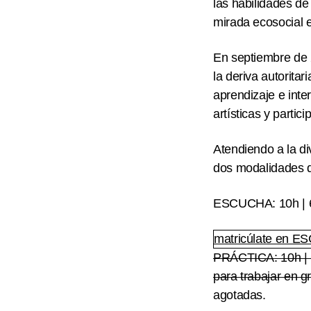
las habilidades de
mirada ecosocial e
En septiembre de 
la deriva autoritari
aprendizaje e inte
artísticas y parti
Atendiendo a la d
dos modalidades d
ESCUCHA
: 10h |
matricúlate en 
PRÁCTICA
: 10h 
para trabajar en g
agotadas.