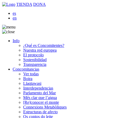
TIENDA
DONA
es
en
Info
¿Qué es Concomitentes?
Nuestra red europea
El protocolo
Sostenibilidad
Transparencia
Concomitancias
Ver todas
Boira
Llaqtawasi
Interdependencias
Parlamento del Mar
Més clar que l’aigua
[Re]conocer el monte
Connexions Metabòliques
Estructuras de afecto
Os contos do leite