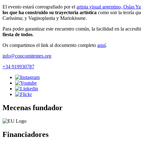
El evento estará coreografiado por el
artista visual argentino, Osías Y
los que ha construido su trayectoria artística
como son la teoría
qu
Caríssima; y Vaginoplastia y Mariokissme.
Para poder garantizar este encuentro común, la facilidad en la accesibi
fiesta de todos
.
Os compartimos el link al documento completo
aquí
.
info@concomitentes.org
+34 919930787
Mecenas fundador
Financiadores