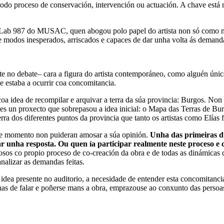
todo proceso de conservación, intervención ou actuación. A chave está n
 Lab 987 do MUSAC, quen abogou polo papel do artista non só como mer
de modos inesperados, arriscados e capaces de dar unha volta ás demanda
e no debate– cara a figura do artista contemporáneo, como alguén única
e estaba a ocurrir coa concomitancia.
 coa idea de recompilar e arquivar a terra da súa provincia: Burgos. N
tes un proxecto que sobrepasou a idea inicial: o Mapa das Terras de B
ra dos diferentes puntos da provincia que tanto os artistas como Elías
ese momento non puideran amosar a súa opinión.
Unha das primeiras dúb
par unha resposta. Ou quen ía participar realmente neste proceso e
sos co propio proceso de co-creación da obra e de todas as dinámicas qu
nalizar as demandas feitas.
idea presente no auditorio, a necesidade de entender esta concomitanci
nas de falar e poñerse mans a obra, emprazouse ao conxunto das persoas