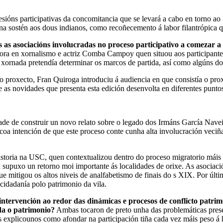
esións participativas da concomitancia que se levará a cabo en torno 
 sostén aos dous indianos, como recoñecemento á labor filantrópica qu
 as asociacións involucradas no proceso participativo a comezar a 
utora en xornalismo e actriz Comba Campoy quen situou aos participant
 xornada pretendía determinar os marcos de partida, así como algúns do
proxecto, Fran Quiroga introduciu á audiencia en que consistía o prox
 as novidades que presenta esta edición desenvolta en diferentes puntos
ade de construir un novo relato sobre o legado dos Irmáns García Naveira
coa intención de que este proceso conte cunha alta involucración veciñ
istoria na USC, quen contextualizou dentro do proceso migratorio máis 
 supuxo un retorno moi importante ás localidades de orixe. As asocia
 que mitigou os altos niveis de analfabetismo de finais do s XIX. Por ú
 cidadanía polo patrimonio da vila.
ntervención ao redor das dinámicas e procesos de conflicto patrim
da o patrimonio?
Ambas tocaron de preto unha das problemáticas pres
 explicounos como afondar na participación tiña cada vez máis peso á h