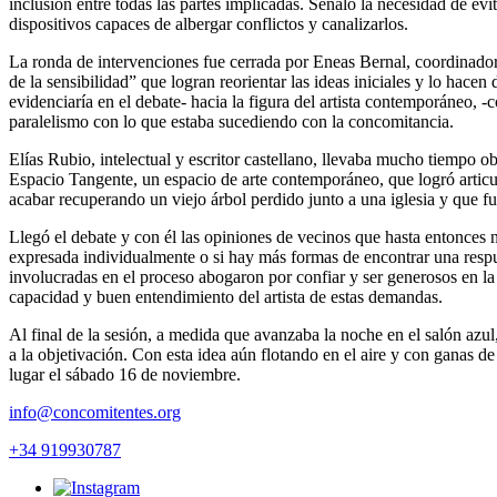
inclusión entre todas las partes implicadas. Señaló la necesidad de ev
dispositivos capaces de albergar conflictos y canalizarlos.
La ronda de intervenciones fue cerrada por Eneas Bernal, coordinador
de la sensibilidad” que logran reorientar las ideas iniciales y lo hace
evidenciaría en el debate- hacia la figura del artista contemporáneo, 
paralelismo con lo que estaba sucediendo con la concomitancia.
Elías Rubio, intelectual y escritor castellano, llevaba mucho tiempo o
Espacio Tangente, un espacio de arte contemporáneo, que logró articul
acabar recuperando un viejo árbol perdido junto a una iglesia y que fue
Llegó el debate y con él las opiniones de vecinos que hasta entonces n
expresada individualmente o si hay más formas de encontrar una respue
involucradas en el proceso abogaron por confiar y ser generosos en la
capacidad y buen entendimiento del artista de estas demandas.
Al final de la sesión, a medida que avanzaba la noche en el salón azu
a la objetivación. Con esta idea aún flotando en el aire y con ganas d
lugar el sábado 16 de noviembre.
info@concomitentes.org
+34 919930787