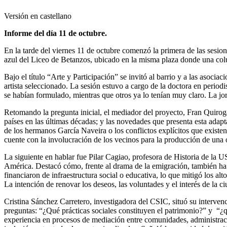
Versión en castellano
Informe del día 11 de octubre.
En la tarde del viernes 11 de octubre comenzó la primera de las sesion
azul del Liceo de Betanzos, ubicado en la misma plaza donde una colum
Bajo el título “Arte y Participación” se invitó al barrio y a las asoci
artista seleccionado. La sesión estuvo a cargo de la doctora en perio
se habían formulado, mientras que otros ya lo tenían muy claro. La jo
Retomando la pregunta inicial, el mediador del proyecto, Fran Quiroga
países en las últimas décadas; y las novedades que presenta esta adapt
de los hermanos García Naveira o los conflictos explícitos que existe
cuente con la involucración de los vecinos para la producción de una
La siguiente en hablar fue Pilar Cagiao, profesora de Historia de la U
América. Destacó cómo, frente al drama de la emigración, también ha
financiaron de infraestructura social o educativa, lo que mitigó los a
La intención de renovar los deseos, las voluntades y el interés de la c
Cristina Sánchez Carretero, investigadora del CSIC, situó su interven
preguntas: “¿Qué prácticas sociales constituyen el patrimonio?” y “¿q
experiencia en procesos de mediación entre comunidades, administraci