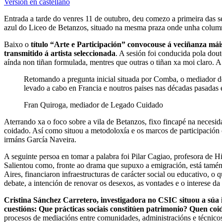
Versión en castellano
Entrada a tarde do venres 11 de outubro, deu comezo a primeira das s
azul do Liceo de Betanzos, situado na mesma praza onde unha columna
Baixo o
título “Arte e Participación” convocouse á veciñanza máis
transmitido á artista seleccionada
. A sesión foi conducida pola do
aínda non tiñan formulada, mentres que outras o tiñan xa moi claro. A
Retomando a pregunta inicial situada por Comba, o mediador do 
levado a cabo en Francia e noutros paises nas décadas pasadas e
Fran Quiroga, mediador de Legado Cuidado
Aterrando xa o foco sobre a vila de Betanzos, fixo fincapé na necesid
coidado. Así como situou a metodoloxía e os marcos de participación 
irmáns García Naveira.
A seguinte persoa en tomar a palabra foi Pilar Cagiao, profesora de H
Salientou como, fronte ao drama que supuxo a emigración, está tamén
Aires, financiaron infraestructuras de carácter social ou educativo, o
debate, a intención de renovar os desexos, as vontades e o interese da
Cristina Sánchez Carretero, investigadora no CSIC situou a súa i
cuestións: Que prácticas sociais constitúen patrimonio? Quen coi
procesos de mediacións entre comunidades, administracións e técnicos