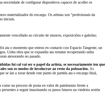
a necesidade de configurar dispositivos capaces de acoller os
o materializador do encargo. Os artistas son “profesionais da
s iniciais.
mente vencellado ao circuito de museos, exposicións e galerías;
on foi ata o momento que entrou en contacto con Espacio Tangente, un
urgos. Unha obra que se expandiu ata rematar recuperando unha
 foran atesorando no pasado.
idas foi cal vai ser o papel da artista, se necesariamente ten que
 cales son os modos de involucrar ao resto da poboación.
As
e se ían a xerar dende este punto de partida ata o encargo final,
a como un proceso de posta en valor de patrimonio frente a
 presentes a seguir imaxinando os pasos futuros na vindeira sesión