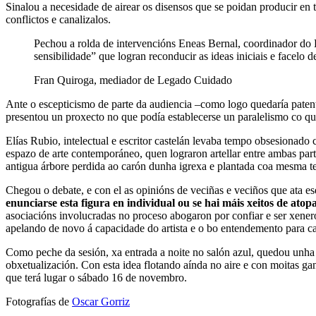
Sinalou a necesidade de airear os disensos que se poidan producir en 
conflictos e canalizalos.
Pechou a rolda de intervencións Eneas Bernal, coordinador do
sensibilidade” que logran reconducir as ideas iniciais e facelo 
Fran Quiroga, mediador de Legado Cuidado
Ante o escepticismo de parte da audiencia –como logo quedaría patent
presentou un proxecto no que podía establecerse un paralelismo co qu
Elías Rubio, intelectual e escritor castelán levaba tempo obsesionado
espazo de arte contemporáneo, quen lograron artellar entre ambas par
antigua árbore perdida ao carón dunha igrexa e plantada coa mesma ter
Chegou o debate, e con el as opinións de veciñas e veciños que ata 
enunciarse esta figura en individual ou se hai máis xeitos de ato
asociacións involucradas no proceso abogaron por confiar e ser xenero
apelando de novo á capacidade do artista e o bo entendemento para ca
Como peche da sesión, xa entrada a noite no salón azul, quedou unha 
obxetualización. Con esta idea flotando aínda no aire e con moitas ga
que terá lugar o sábado 16 de novembro.
Fotografías de
Oscar Gorriz