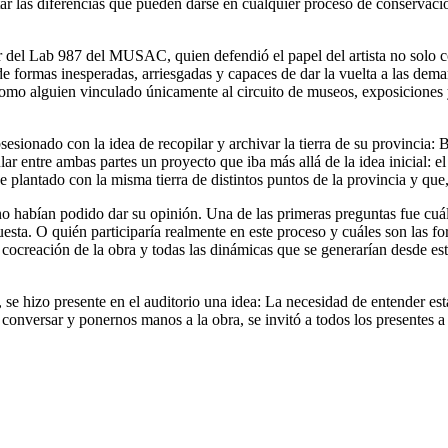
itar las diferencias que pueden darse en cualquier proceso de conservaci
 del Lab 987 del MUSAC, quien defendió el papel del artista no solo c
n de formas inesperadas, arriesgadas y capaces de dar la vuelta a las de
-como alguien vinculado únicamente al circuito de museos, exposiciones 
bsesionado con la idea de recopilar y archivar la tierra de su provinci
ar entre ambas partes un proyecto que iba más allá de la idea inicial: 
 plantado con la misma tierra de distintos puntos de la provincia y que,
o habían podido dar su opinión. Una de las primeras preguntas fue cuál se
sta. O quién participaría realmente en este proceso y cuáles son las for
 cocreación de la obra y todas las dinámicas que se generarían desde est
l, se hizo presente en el auditorio una idea: La necesidad de entender 
e conversar y ponernos manos a la obra, se invitó a todos los presentes 