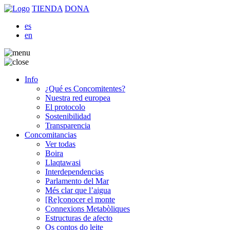
TIENDA
DONA
es
en
Info
¿Qué es Concomitentes?
Nuestra red europea
El protocolo
Sostenibilidad
Transparencia
Concomitancias
Ver todas
Boira
Llaqtawasi
Interdependencias
Parlamento del Mar
Més clar que l’aigua
[Re]conocer el monte
Connexions Metabòliques
Estructuras de afecto
Os contos do leite