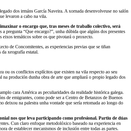
ao legado dos irmáns García Naveira. A xornada desenvolveuse no salón
e levaron a cabo na vila.
imaxinar o encargo que, tras meses de traballo colectivo, será
es a pregunta “Que encargo?”, unha dúbida que algúns dos presentes
s eixos temáticos sobre os que pivotará o proxecto.
ecto de Concomitentes, as experiencias previas que se tiñan
 da xeografía estatal.
 ou os conflictos explícitos que existen na vila respecto ao seu
al na produción dunha obra de arte que ampliará o propio legado dos
amplo cara América as peculiaridades da realidade histórica galega.
cións de emigrantes, como pode ser a Centro de Betanzos de Buenos
ltimo deixou na palestra unha vontade que sería retomada ao longo do
onial nos que leva participando como profesional. Partiu de dúas
entes. Cun claro enfoque metodolóxico baseado na experiencia en
ora de establecer mecanismos de inclusión entre todas as partes.