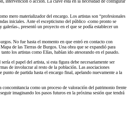
ón, intervención o acción. La clave está en la necesidad de configurar
omo mero materializador del encargo. Los artistas son “profesionales
mandas iniciales. Ante el escepticismo del público -como pronto se
y galerías-, presentó un proyecto en el que se podía establecer un
a: Burgos. No fue hasta el momento en que entró en contacto con
el Mapa de las Tierras de Burgos. Una obra que se expandió para
 tanto los artistas como Elías, habían ido atesorando en el pasado.
ría el papel del artista, si esta figura debe necesariamente ser
mas de involucrar al resto de la población. Las asociaciones
e punto de partida hasta el encargo final, apelando nuevamente a la
esta concomitancia como un proceso de valoración del patrimonio frente
a seguir imaginando los pasos futuros en la próxima sesión que tendrá