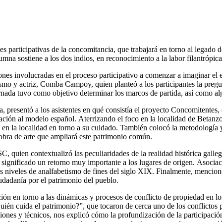
es participativas de la concomitancia, que trabajará en torno al legado 
na sostiene a los dos indios, en reconocimiento a la labor filantrópica 
aciones involucradas en el proceso participativo a comenzar a imaginar el
dismo y actriz, Comba Campoy, quien planteó a los participantes la pre
rnada tuvo como objetivo determinar los marcos de partida, así como algu
, presentó a los asistentes en qué consistía el proyecto Concomitentes, 
ación al modelo español. Aterrizando el foco en la localidad de Betanzo
n en la localidad en torno a su cuidado. También colocó la metodología 
 obra de arte que ampliará este patrimonio común.
SC, quien contextualizó las peculiaridades de la realidad histórica gal
 significado un retorno muy importante a los lugares de origen. Asoci
ltos niveles de analfabetismo de fines del siglo XIX. Finalmente, mencion
iudadanía por el patrimonio del pueblo.
ción en torno a las dinámicas y procesos de conflicto de propiedad en l
uién cuida el patrimonio?”, que tocaron de cerca uno de los conflictos
ones y técnicos, nos explicó cómo la profundización de la participació