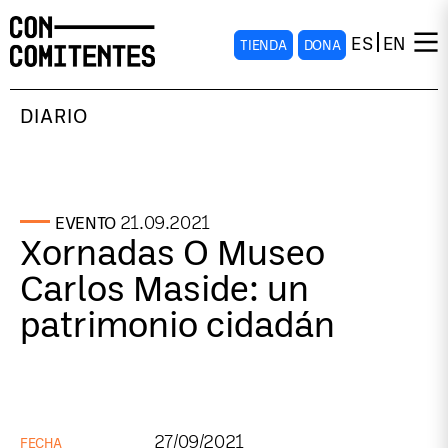
ES
EN
TIENDA
DONA
DIARIO
21.09.2021
EVENTO
Xornadas O Museo
Carlos Maside: un
patrimonio cidadán
27/09/2021
FECHA