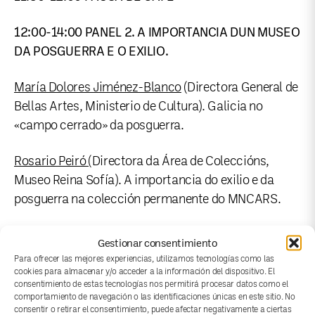
12:00-14:00 PANEL 2. A IMPORTANCIA DUN MUSEO
DA POSGUERRA E O EXILIO.
María Dolores Jiménez-Blanco
(Directora General de
Bellas Artes, Ministerio de Cultura). Galicia no
«campo cerrado» da posguerra.
Rosario Peiró
(Directora da Área de Coleccións,
Museo Reina Sofía). A importancia do exilio e da
posguerra na colección permanente do MNCARS.
Inmaculada Real López
(profesora do Departamento
Gestionar consentimiento
de Historia da Arte, UniZar). O MCM na rede mundial
Para ofrecer las mejores experiencias, utilizamos tecnologías como las
cookies para almacenar y/o acceder a la información del dispositivo. El
de Museos do exilio.
consentimiento de estas tecnologías nos permitirá procesar datos como el
comportamiento de navegación o las identificaciones únicas en este sitio. No
Intervén e modera:
María Antonia Pérez Rodríguez
consentir o retirar el consentimiento, puede afectar negativamente a ciertas