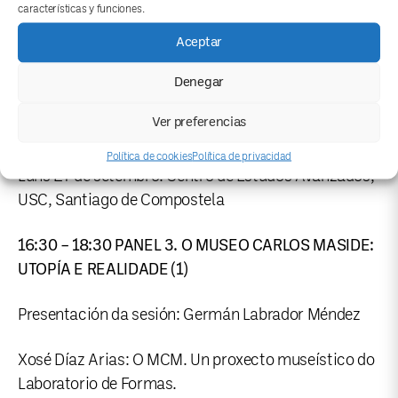
características y funciones.
(profesora do Departamento de Humanidades, UDC).
O MCM pensado dende o exilio.
Aceptar
Denegar
Debate
Ver preferencias
Sesión 2. O Museo Carlos Maside: utopía e realidade
Política de cookies
Política de privacidad
Luns 27 de setembro. Centro de Estudos Avanzados,
USC, Santiago de Compostela
16:30 – 18:30 PANEL 3. O MUSEO CARLOS MASIDE:
UTOPÍA E REALIDADE (1)
Presentación da sesión: Germán Labrador Méndez
Xosé Díaz Arias: O MCM. Un proxecto museístico do
Laboratorio de Formas.