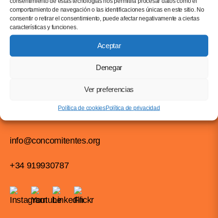
consentimiento de estas tecnologías nos permitirá procesar datos como el
comportamiento de navegación o las identificaciones únicas en este sitio. No
Mediadoras/es
PERFIL
consentir o retirar el consentimiento, puede afectar negativamente a ciertas
Connexions Metabòliques
características y funciones.
PROYECTO
Aceptar
Denegar
Ver preferencias
Política de cookies
Política de privacidad
info@concomitentes.org
+34 919930787