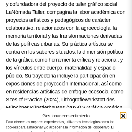
y cofundadora del proyecto de taller gráfico social
LaNómada Taller, compagina la labor académica con
proyectos artísticos y pedagógicos de carácter
colaborativo, relacionados con la agroecología, la
memoria territorial y las transformaciones derivadas
de las políticas urbanas. Su práctica artística se
centra en los saberes situados, la dimensión política
de la gráfica como herramienta crítica y relacional, y
los vínculos entre cuerpo, materialidad y espacio
público. Su trayectoria incluye la participación en
exposiciones de proyección internacional, así como
en residencias artísticas de enfoque ecosocial como
Sites of Practice (2024), Lithografiewerkstatt des
Münchner Künstlerhauses (2024) y Gráfica América,
Museum of Latin American Art (2019). Es
Gestionar consentimiento
Para ofrecer las mejores experiencias, utilizamos tecnologías como las
cofundadora del colectivo artístico Cuerpoterritorio.
cookies para almacenar y/o acceder a la información del dispositivo. El