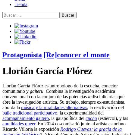
Tienda
Buscar:
Protagonista
[Re]conocer el monte
Llorián García Flórez
Llorián García Flórez es antropólogo de la escucha, conector
comunitario y
gaiteru
. Combina la investigación académica
convencional con la conjura de las potencias
in
disciplinarias que
abre la investigación artística. Su trabajo, siempre ex-asturianista,
aborda la
música y la ruralidades alternativas
, la reactivación del
baile tradicional participativo
, la experimentalidad del
acompañamiento gaitero
, la gaiapolítica del
cucho
(estiercol), y las
auralidades queer
. En 2024 co-comisarió junto al artista asturiano
Ricardo Villoria la exposición
Rodrigo Cuevas: la gracia de la
agitación folklórica
(LABoral: Centro de Arte y Creación Industrial).