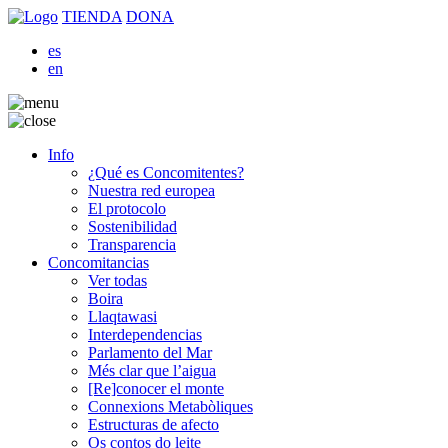
TIENDA
DONA
es
en
Info
¿Qué es Concomitentes?
Nuestra red europea
El protocolo
Sostenibilidad
Transparencia
Concomitancias
Ver todas
Boira
Llaqtawasi
Interdependencias
Parlamento del Mar
Més clar que l’aigua
[Re]conocer el monte
Connexions Metabòliques
Estructuras de afecto
Os contos do leite