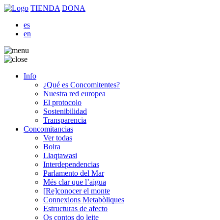
TIENDA
DONA
es
en
Info
¿Qué es Concomitentes?
Nuestra red europea
El protocolo
Sostenibilidad
Transparencia
Concomitancias
Ver todas
Boira
Llaqtawasi
Interdependencias
Parlamento del Mar
Més clar que l’aigua
[Re]conocer el monte
Connexions Metabòliques
Estructuras de afecto
Os contos do leite