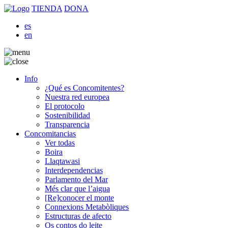
TIENDA
DONA
es
en
Info
¿Qué es Concomitentes?
Nuestra red europea
El protocolo
Sostenibilidad
Transparencia
Concomitancias
Ver todas
Boira
Llaqtawasi
Interdependencias
Parlamento del Mar
Més clar que l’aigua
[Re]conocer el monte
Connexions Metabòliques
Estructuras de afecto
Os contos do leite