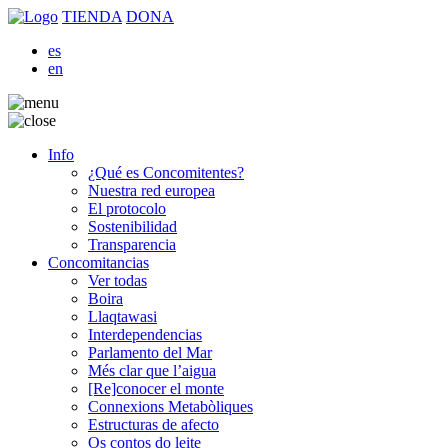
TIENDA
DONA
es
en
Info
¿Qué es Concomitentes?
Nuestra red europea
El protocolo
Sostenibilidad
Transparencia
Concomitancias
Ver todas
Boira
Llaqtawasi
Interdependencias
Parlamento del Mar
Més clar que l’aigua
[Re]conocer el monte
Connexions Metabòliques
Estructuras de afecto
Os contos do leite