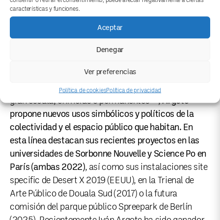
características y funciones.
Foto cedida por Iván Argote.
Aceptar
Sus obras son críticas, y abordan la idea de llevar los
Denegar
afectos a la política y la política a los afectos, con un
Ver preferencias
tono entre lo fuerte y lo tierno. En sus intervenciones
en el espacio público —ya sean monumentos, de
Política de cookies
Política de privacidad
gran escala, efímeras o permanentes—,
Argote
propone nuevos usos simbólicos y políticos de la
colectividad y el espacio público que habitan. En
esta línea destacan sus recientes proyectos en las
universidades de Sorbonne Nouvelle y Science Po en
París (ambas 2022)
, así como sus instalaciones site
specific de Desert X 2019 (EEUU), en la Trienal de
Arte Público de Douala Sud (2017) o la futura
comisión del parque público Spreepark de Berlín
(2025). Recientemente Iván Argote ha sido ganador