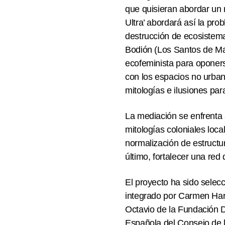
que quisieran abordar un r
Ultra’ abordará así la
prob
destrucción de ecosistem
Bodión (Los Santos de Ma
ecofeminista para oponers
con los espacios no urbano
mitologías e ilusiones par
La mediación se enfrenta a
mitologías coloniales loca
normalización de estructur
último, fortalecer una red
El proyecto ha sido selecc
integrado por
Carmen Ha
Octavio
de la Fundación D
Española del Consejo de 