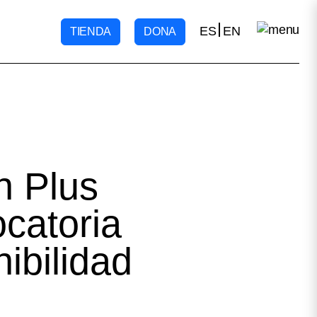
ES
EN
TIENDA
DONA
n Plus
ocatoria
ibilidad