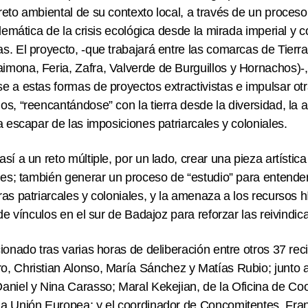
eto ambiental de su contexto local, a través de un proceso 
lemática de la crisis ecológica desde la mirada imperial y co
as
. El proyecto, -que trabajará entre las comarcas de Tierr
imona, Feria, Zafra, Valverde de Burguillos y Hornachos)
e a estas formas de proyectos extractivistas e impulsar ot
s, “reencantándose” con la tierra desde la diversidad, la a
a escapar de las imposiciones patriarcales y coloniales.
sí a un reto múltiple, por un lado, crear una pieza artística
les; también generar un proceso de “estudio” para entender 
as patriarcales y coloniales, y la amenaza a los recursos hí
 de vínculos en el sur de Badajoz para reforzar las reivindi
ionado tras varias horas de deliberación entre otros 37 rec
ro
,
Christian Alonso
,
María Sánchez
y
Matías Rubio
; junto 
aniel y Nina Carasso;
Maral Kekejian
, de la Oficina de Co
la Unión Europea; y el coordinador de Concomitentes,
Fra