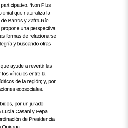
participativo. ‘Non Plus
lonial que naturaliza la
a de Barros y Zafra-Río
-, propone una
perspectiva
ras formas de relacionarse
legría
y buscando otras
 que ayude a revertir las
los vínculos entre la
dricos de la región; y, por
caciones ecosociales.
ibidos, por un
jurado
a
Lucía Casani
y
Pepa
ordinación de Presidencia
n Quiroga
.