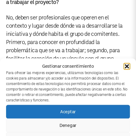
a trabajar el proyecto?
No, deben ser profesionales que operen en el
contexto y lugar desde dónde va a desarrollarse la
iniciativa y dónde habita el grupo de comitentes.
Primero, para conocer en profundidad la
problemática que se va a trabajar; segundo, para
facilitar la creación de un vínculo con el grupo
Gestionar consentimiento
ciudadano; tercero, para poder desarrollar redes con
Para ofrecer las mejores experiencias, utilizamos tecnologías como las
colaboradores locales, que quizás ya estén hechas o
cookies para almacenar y/o acceder a la información del dispositivo. El
generadas si el mediador opera en ese territorio.
consentimiento de estas tecnologías nos permitirá procesar datos como el
comportamiento de navegación o las identificaciones únicas en este sitio. No
consentir o retirar el consentimiento, puede afectar negativamente a ciertas
El mediador, ¿tiene que ser autonómo?
características y funciones.
Aceptar
Debe ser un profesional con capacidad de obrar en el
estado español, ya sea a través de una asociación o
Denegar
siendo autónomo, para poder ejecutar el